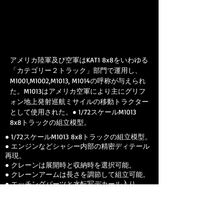
アメリカ陸軍及び空軍はKAT1 8x8をいわゆる
「カテゴリー２トラック」部門で運用し、
M1001,M1002,M1013, M1014の呼称が与えられ
た。M1013はアメリカ空軍により主にグリフ
ォン地上発射巡航ミサイルの移動トラクター
として使用された。● 1/72スケールM1013
8x8トラックの組立模型。
● 1/72スケールM1013 8x8トラックの組立模型。
● エンジンなどシャシー内部の精密ディテール
再現。
● クレーンは展開時と収納時を選択可能。
● クレーンアームは長さを調節して組立可能。
● エッチングパーツと水転写デカール入り。
Previous
Next