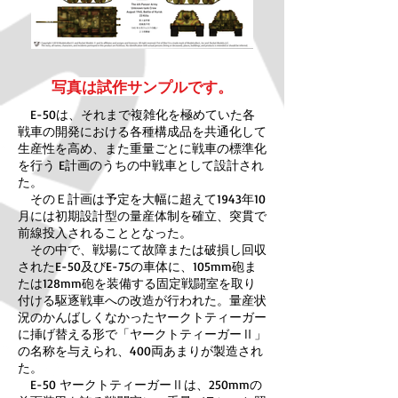
写真は試作サンプルです。
E-50は、それまで複雑化を極めていた各
戦車の開発における各種構成品を共通化して
生産性を高め、また重量ごとに戦車の標準化
を行う E計画のうちの中戦車として設計され
た。
そのＥ計画は予定を大幅に超えて1943年10
月には初期設計型の量産体制を確立、突貫で
前線投入されることとなった。
その中で、戦場にて故障または破損し回収
されたE-50及びE-75の車体に、105mm
砲ま
たは128mm砲を装備する固定戦闘室を取り
付ける駆逐戦車への改造が行われた。量産状
況のかんばしくなかったヤークトティーガー
に挿げ替える形で「ヤークトティーガーⅡ」
の名称を与えられ、400両あまりが製造され
た。
E-50 ヤークトティーガーⅡは、250mmの