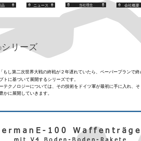
製品
ニュース
当社理念
会社概要
シリーズ
®
「もし第二次世界大戦の終戦が２年遅れていたら、ペーパープランで終
プトに基づいて展開するシリーズです。
ーテクノロジーについては、その技術をドイツ軍が最初に手に入れ、そ
豊かに展開していきます。
GermanE-100 Waffenträge
mit V4 Boden-Boden-Rakete