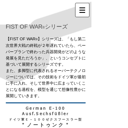
FIST OF WAR
シリーズ
®
【FIST OF WAR
】シリーズは、「もし第二
®
次世界大戦の終戦が２年遅れていたら、ペー
パープランで終わった兵器開発がどのような
発展を見ただろうか」、というコンセプトに
基づいて展開するシリーズです。
また、多脚型に代表されるオーバーテクノロ
ジーについては、その技術をドイツ軍が最初
に手に入れ、そして世界中に広まっていくこ
とになる過程を、模型を通じて想像性豊かに
展開していきます。
German E-100
Ausf.Sechsfüßler
ドイツ軍Ｅ－１００ゼクスフースラー型
＂ノートゥンク＂