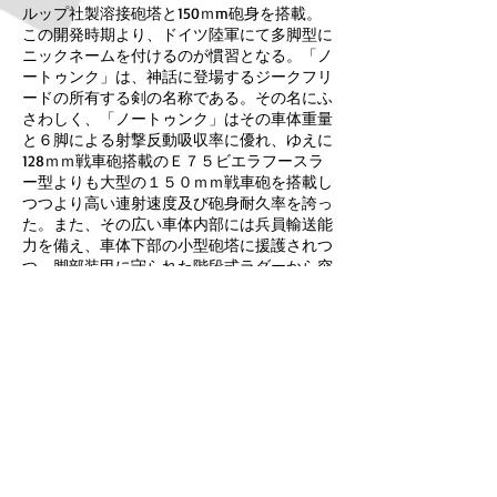
ルップ社製溶接砲塔と150ｍm砲身を搭載。
この開発時期より、ドイツ陸軍にて多脚型に
ニックネームを付けるのが慣習となる。「ノ
ートゥンク」は、神話に登場するジークフリ
ードの所有する剣の名称である。その名にふ
さわしく、「ノートゥンク」はその車体重量
と６脚による射撃反動吸収率に優れ、ゆえに
128ｍｍ戦車砲搭載のＥ７５ビエラフースラ
ー型よりも大型の１５０ｍｍ戦車砲を搭載し
つつより高い連射速度及び砲身耐久率を誇っ
た。また、その広い車体内部には兵員輸送能
力を備え、車体下部の小型砲塔に援護されつ
つ、脚部装甲に守られた階段式ラダーから突
撃兵の素早い地上展開が可能であった。
（フィスト・オブ・ウォー®より）
■完全新規金型のゼクスフースラー（6脚）
型ドイツ戦車は1/35スケールに匹敵する大ボ
リューム。
■「ノートゥンク」はゼクスフースラー型車
体に、クルップ型溶接砲塔の150mm戦車砲
を装備（128mm長砲身も選択可能）。
■兵員輸送能力を備える車体の下面には、ク
ーゲルブリッツ砲塔と小型機銃砲塔に加え、