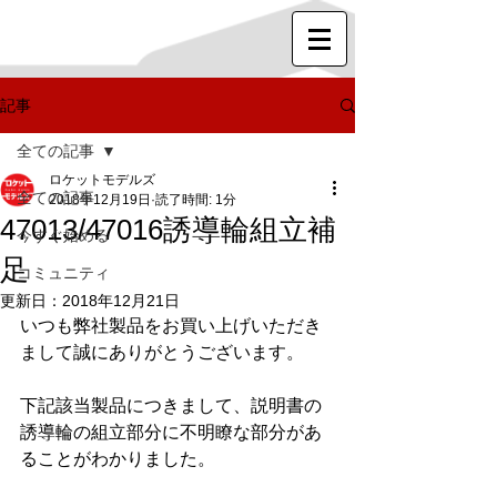
記事
全ての記事
ロケットモデルズ
全ての記事
2018年12月19日
読了時間: 1分
47013/47016誘導輪組立補
今すぐ始める
足
コミュニティ
更新日：
2018年12月21日
いつも弊社製品をお買い上げいただき
まして誠にありがとうございます。
下記該当製品につきまして、説明書の
誘導輪の組立部分に不明瞭な部分があ
ることがわかりました。